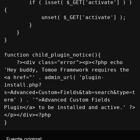
        if ( isset( $_GET['activate'] ) ) 
{

            unset( $_GET['activate'] );

        }

    }

}

function child_plugin_notice(){

    ?><div class="error"><p><?php echo 
'Hey buddy, Tomoe Framework requires the 
<a href="' . admin_url( 'plugin-
install.php?
s=Advanced+Custom+Fields&tab=search&type=t
erm' ) . '">Advanced Custom Fields 
Plugin</a> to be installed and active.' ?>
</p></div><?php 

}
Fuente original: