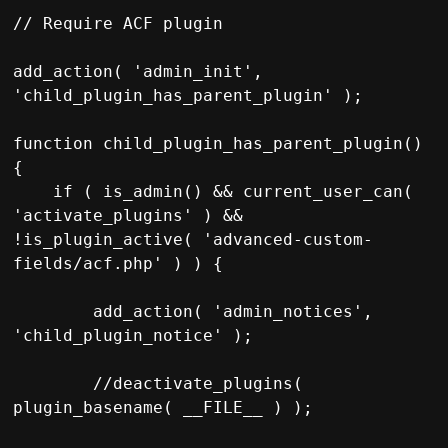
// Require ACF plugin

add_action( 'admin_init', 
'child_plugin_has_parent_plugin' );

function child_plugin_has_parent_plugin() 
{

    if ( is_admin() && current_user_can( 
'activate_plugins' ) &&  
!is_plugin_active( 'advanced-custom-
fields/acf.php' ) ) {

        add_action( 'admin_notices', 
'child_plugin_notice' );

        //deactivate_plugins( 
plugin_basename( __FILE__ ) ); 
