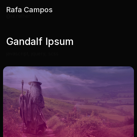
Rafa Campos
@ui.rather
Gandalf Ipsum
javascript
,
jquery
,
scss